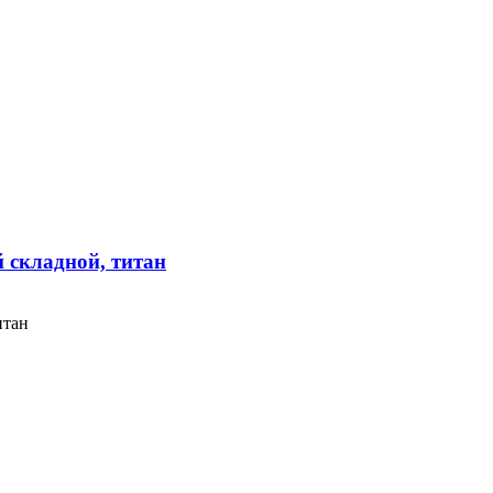
складной, титан
итан