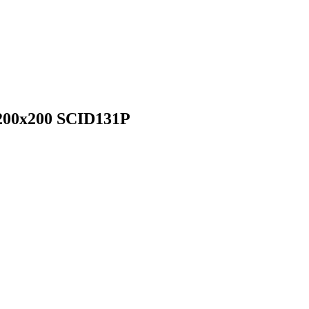
200х200 SCID131P