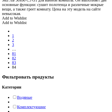
Skif ЛБ 50х60 С5 G1 для ванной комнаты. Он выполняет две
основные функции: сушит полотенца и различные мокрые
вещи, а также греет комнату. Цена на эту модель на сайте
невысокая.
Add to Wishlist
Add to Wishlist
1
2
3
…
81
82
83
84
Фильтровать продукты
Категории
Водяные
Комплектующие